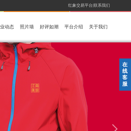
红象交易平台|
联系我们
业动态
照片墙
好评如潮
平台介绍
关于我们
在
线
客
服