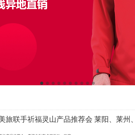
&江南美旅联手祈福灵山产品推荐会 莱阳、莱州